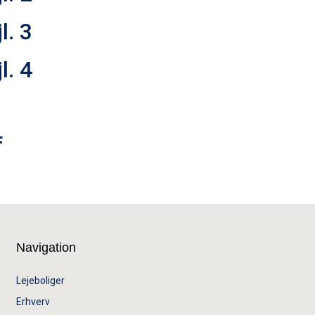
l. 3
l. 4
f
Navigation
Lejeboliger
Erhverv