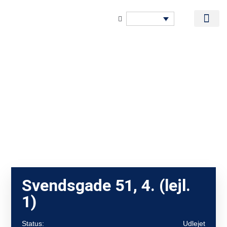
Svendsgade 51, 4. (lejl.
1)
Status:
Udlejet