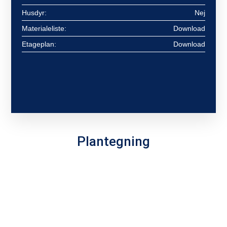
Husdyr:
Nej
Materialeliste:
Download
Etageplan:
Download
Plantegning