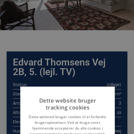
Edvard Thomsens Vej
2B, 5. (lejl. TV)
Status:
Udlejet
Størrelse:
92 m²
Dette website bruger
Antal værelser:
3
tracking cookies
Altan/terrasse:
Ja
Dette websted bruger cookies til at forbedre
Elevator
brugeroplevelsen. Ved at bruge vores
hjemmeside accepterer du alle cookies i
Husdyr:
Nej
overensstemmelse med vores cookiepolitik.