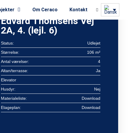
jekter
Om Ceraco
Kontakt
Edvard Thomsens Vej
2A, 4. (lejl. 6)
Status:
Udlejet
Størrelse:
106 m²
Antal værelser:
4
Altan/terrasse:
Ja
Elevator
Husdyr:
Nej
Materialeliste:
Download
Etageplan:
Download