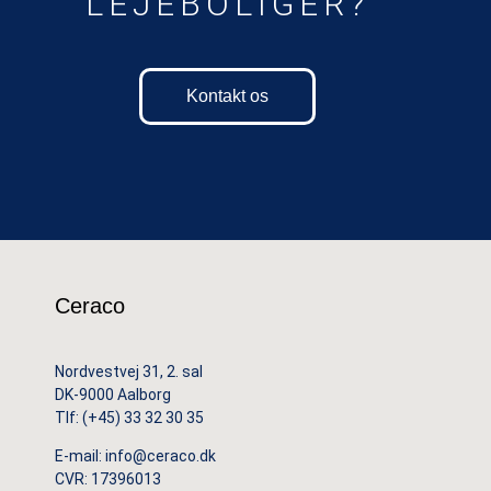
LEJEBOLIGER?
Kontakt os
Ceraco
Nordvestvej 31, 2. sal
DK-9000 Aalborg
Tlf:
(+45) 33 32 30 35
E-mail:
info@ceraco.dk
CVR: 17396013