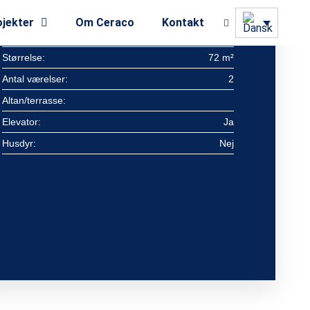
Status:
Udlejet
jekter
Om Ceraco
Kontakt
Ledig fra:
31/12/2023
Størrelse:
72 m²
Antal værelser:
2
Altan/terrasse:
Elevator:
Ja
Husdyr:
Nej