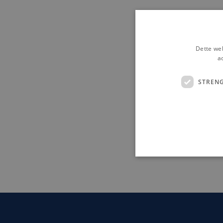
Dette web
a
STREN
Strengt nødvendige cookies 
strengt nødvendige cookies.
Pr
Navn