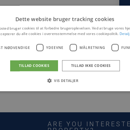
Dette website bruger tracking cookies
sted bruger cookies til at forbedre brugeroplevelsen. Ved at bruge vores 
ccepterer du alle cookies i overensstemmelse med vores cookiepolitik.
Detalj
GT NØDVENDIGE
YDEEVNE
MÅLRETNING
FUN
TILLAD COOKIES
TILLAD IKKE COOKIES
VIS DETALJER
Strengt nødvendige
Ydeevne
Målretning
Funktionalitet
tillader kernewebsfunktionalitet såsom bruger login og kontostyring. Hjemmesiden ka
ARE YOU INTERESTE
ovider /
Udløb
Beskrivelse