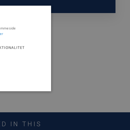
hjemmeside
er
KTIONALITET
n ikke bruges korrekt uden
D IN THIS