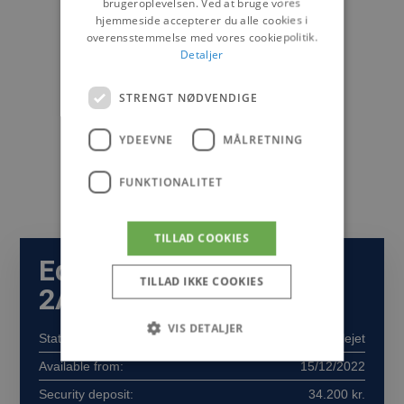
brugeroplevelsen. Ved at bruge vores
hjemmeside accepterer du alle cookies i
overensstemmelse med vores cookiepolitik.
Detaljer
STRENGT NØDVENDIGE
YDEEVNE
MÅLRETNING
FUNKTIONALITET
TILLAD COOKIES
Edvard Thomsens Vej
TILLAD IKKE COOKIES
2A, 6. (lejl. 5)
VIS DETALJER
Status:
Udlejet
Available from:
15/12/2022
Security deposit:
34.200 kr.
Strengt nødvendige
Ydeevne