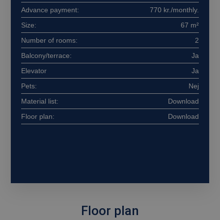
Advance payment:
770 kr./monthly.
Målretning
Funktionalitet
Size:
67 m²
Strengt nødvendige cookies tillader
kernewebsfunktionalitet såsom bruger login og
Number of rooms:
2
kontostyring. Hjemmesiden kan ikke bruges
korrekt uden strengt nødvendige cookies.
Balcony/terrace:
Ja
Provider /
Elevator
Ja
Navn
Udløb
Beskrivelse
Domæne
Pets:
Nej
CookieScriptConsent
4 uger
Denne cookie
CookieScript
2
bruges af
ceraco.dk
Material list:
Download
dage
Cookie-
Script.com-
Floor plan:
Download
tjenesten til
at huske
præferencer
om samtykke
til
besøgende.
Det er
nødvendigt,
at Cookie-
Script.com
cookiebanner
fungerer
korrekt.
Floor plan