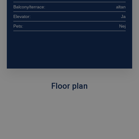
Balcony/terrace:
altan
Målretning
Funktionalitet
Elevator:
Ja
Strengt nødvendige cookies tillader
kernewebsfunktionalitet såsom bruger login og
Pets:
Nej
kontostyring. Hjemmesiden kan ikke bruges
korrekt uden strengt nødvendige cookies.
Provider /
Navn
Udløb
Beskrivelse
Domæne
CookieScriptConsent
4 uger
Denne cookie
CookieScript
2
bruges af
ceraco.dk
dage
Cookie-
Script.com-
tjenesten til
at huske
Floor plan
præferencer
om samtykke
til
besøgende.
Det er
nødvendigt,
at Cookie-
Script.com
cookiebanner
fungerer
korrekt.