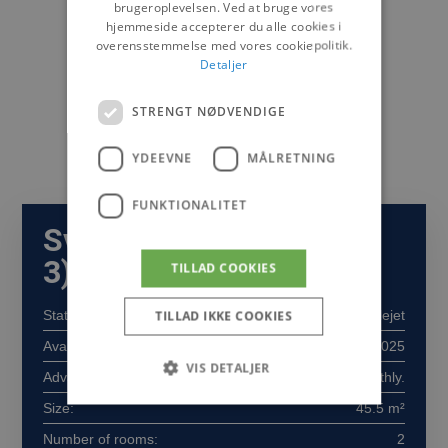
brugeroplevelsen. Ved at bruge vores
hjemmeside accepterer du alle cookies i
overensstemmelse med vores cookiepolitik.
Detaljer
STRENGT NØDVENDIGE
YDEEVNE
MÅLRETNING
FUNKTIONALITET
Svendsgade 51, 2. (lejl.
3)
TILLAD COOKIES
TILLAD IKKE COOKIES
Status:
Udlejet
Available from:
15/06/2025
VIS DETALJER
Advance payment:
700 kr./monthly.
Size:
45.5 m²
Number of rooms:
2
Strengt nødvendige
Ydeevne